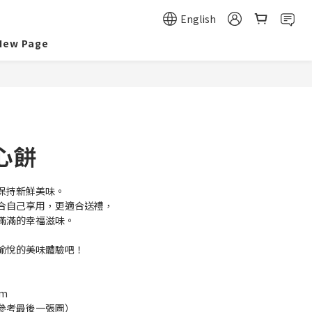
English
New Page
心餅
保持新鮮美味。
合自己享用，更適合送禮，
滿滿的幸福滋味。
愉悅的美味體驗吧！
cm
參考最後一張圖）