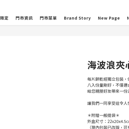
限定
門市資訊
門市菜單
Brand Story
New Page
海波浪夾
每片餅乾經獨立包裝，
八入份量剛好，不僅適
給您親朋好友帶來一份
讓我們一同享受這令人
＊附贈一般提袋＊
外盒尺寸：22x20x4.5
（現內包裝已改版，可