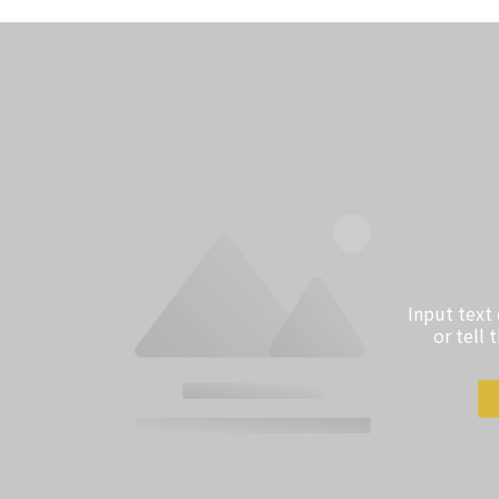
Input text
or tell 