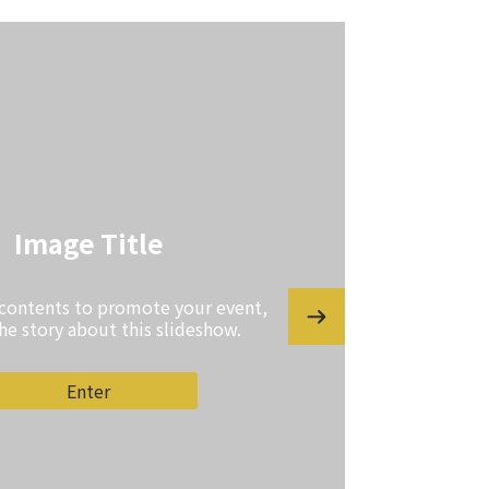
Image Title
 contents to promote your event,
the story about this slideshow.
Enter